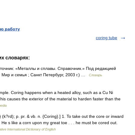
ю работу
coring tube
их словарях:
точник: «Металлы и сплавы. Справочник.» Под редакцией
Мир и семья ; Санкт Петербург, 2003 г.) …
Словарь
mple. Coring happens when a heated alloy, such as a Cu Ni
his causes the exterior of the material to harden faster than the
pedia
 (k?rd); p. pr. & vb. n. {Coring}.] 1. To take out the core or inward
 He s like a corn upon my great toe . . . he must be cored out.
tive International Dictionary of English