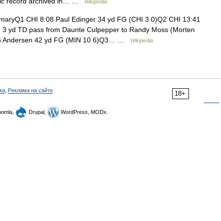
eric record archived in… …
Wikipedia
aryQ1 CHI 8:08 Paul Edinger 34 yd FG (CHI 3 0)Q2 CHI 13:41
7 3 yd TD pass from Daunte Culpepper to Randy Moss (Morten
ten Andersen 42 yd FG (MIN 10 6)Q3… …
Wikipedia
ка
,
Реклама на сайте
18+
omla,
Drupal,
WordPress, MODx.