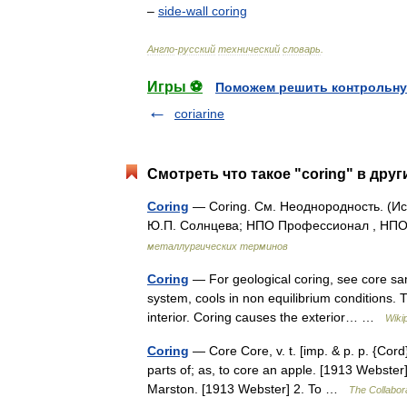
–
side
-
wall
coring
Англо
-
русский
технический
словарь
.
Игры ⚽
Поможем решить контрольну
coriarine
Смотреть что такое "coring" в друг
Coring
— Coring. См. Неоднородность. (Ис
Ю.П. Солнцева; НПО Профессионал , НПО 
металлургических терминов
Coring
— For geological coring, see core sa
system, cools in non equilibrium conditions. T
interior. Coring causes the exterior… …
Wiki
Coring
— Core Core, v. t. [imp. & p. p. {Cord}
parts of; as, to core an apple. [1913 Webster]
Marston. [1913 Webster] 2. To …
The Collabora