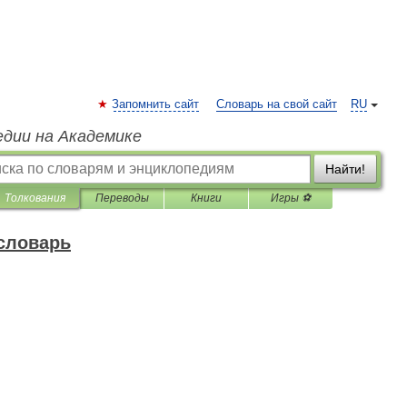
Запомнить сайт
Словарь на свой сайт
RU
едии на Академике
Найти!
Толкования
Переводы
Книги
Игры ⚽
 словарь