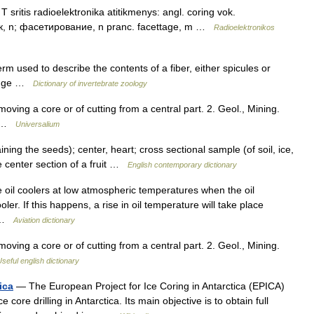
ritis radioelektronika atitikmenys: angl. coring vok.
ок, n; фасетирование, n pranc. facettage, m …
Radioelektronikos
rm used to describe the contents of a fiber, either spicules or
ponge …
Dictionary of invertebrate zoology
moving a core or of cutting from a central part. 2. Geol., Mining.
 * …
Universalium
aining the seeds); center, heart; cross sectional sample (of soil, ice,
he center section of a fruit …
English contemporary dictionary
il coolers at low atmospheric temperatures when the oil
ler. If this happens, a rise in oil temperature will take place
… …
Aviation dictionary
moving a core or of cutting from a central part. 2. Geol., Mining.
seful english dictionary
ica
— The European Project for Ice Coring in Antarctica (EPICA)
 core drilling in Antarctica. Its main objective is to obtain full