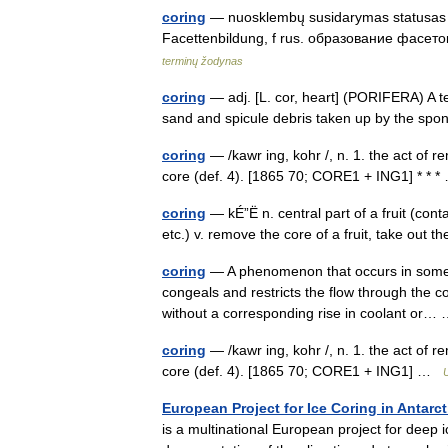
coring
— nuosklembų susidarymas statusas T s
Facettenbildung, f rus. образование фасет
terminų žodynas
coring
— adj. [L. cor, heart] (PORIFERA) A te
sand and spicule debris taken up by the s
coring
— /kawr ing, kohr /, n. 1. the act of re
core (def. 4). [1865 70; CORE1 + ING1] * *
coring
— kÉ”Ë n. central part of a fruit (cont
etc.) v. remove the core of a fruit, take out t
coring
— A phenomenon that occurs in some o
congeals and restricts the flow through the coo
without a corresponding rise in coolant or
coring
— /kawr ing, kohr /, n. 1. the act of re
core (def. 4). [1865 70; CORE1 + ING1] …
U
European Project for Ice Coring in Antarct
is a multinational European project for deep ice