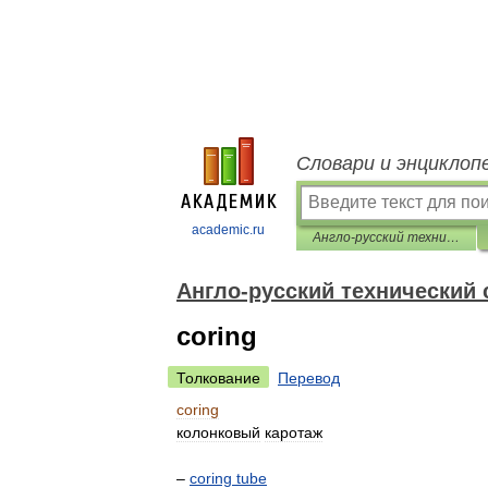
Словари и энциклоп
academic.ru
Англо-русский технический словарь
Англо-русский технический
coring
Толкование
Перевод
coring
колонковый
каротаж
–
coring
tube